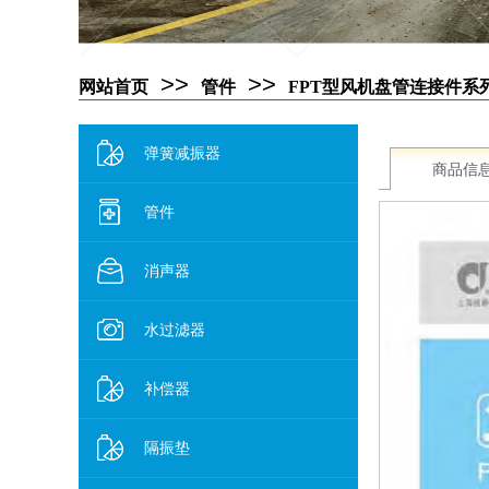
>>
>>
网站首页
管件
FPT型风机盘管连接件系
弹簧减振器
商品信
管件
消声器
水过滤器
补偿器
隔振垫