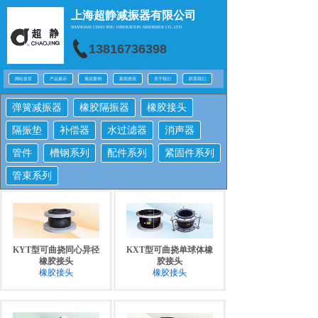
上海超静减振器有限公司
SHANGHAI CHAO JING
VIBERATION ABSORBER CO.,LTD
13816736398
网站首页
产品展示
项目案例
新闻资讯
关于我们
联系我们
弹簧减振器
橡胶隔振器
橡胶接头
隔振垫
补偿器
水过滤器
消声器
管件
槽钢系列
配件系列
紧固件系列
管束系列
KYT型可曲挠同心异径
KXT型可曲挠单球体橡
橡胶接头
胶接头
橡胶接头
橡胶接头